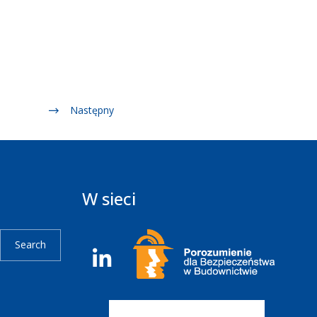
Następny
W sieci