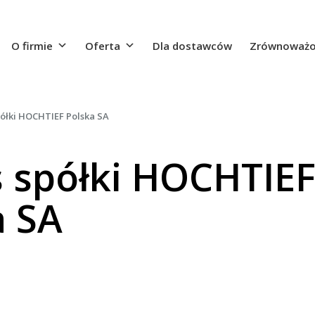
O firmie
Oferta
Dla dostawców
Zrównoważo
półki HOCHTIEF Polska SA
s spółki HOCHTIE
a SA