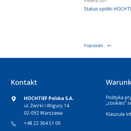
9 marca 2021
Status spółki HOCHTI
Poprzedni
Kontakt
Warunk
Polityka pr
HOCHTIEF Polska S.A.
„cookies” s
ul. Żwirki i Wigury 14
02-092 Warszawa
Klauzula i
+48 22 364 51 00