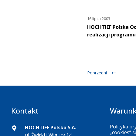
16 lipca 2003
HOCHTIEF Polska Od
realizacji programu
Poprzedni
Kontakt
Warunk
Polityka pr
HOCHTIEF Polska S.A.
„cookies” s
ul. Żwirki i Wigury 14