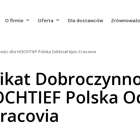
O firmie
Oferta
Dla dostawców
Zrównoważo
ności dla HOCHTIEF Polska Oddział Kpis-Cracovia
fikat Dobroczynno
OCHTIEF Polska O
Cracovia