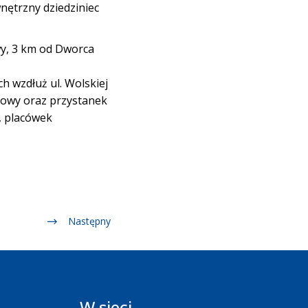
ętrzny dziedziniec
wy, 3 km od Dworca
h wzdłuż ul. Wolskiej
busowy oraz przystanek
, placówek
Następny
W sieci