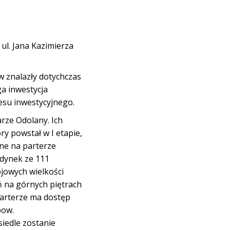
ul. Jana Kazimierza
 znalazły dotychczas
ga inwestycja
esu inwestycyjnego.
rze Odolany. Ich
ry powstał w I etapie,
ne na parterze
udynek ze 111
ojowych wielkości
ń na górnych piętrach
parterze ma dostęp
pow.
iedle zostanie