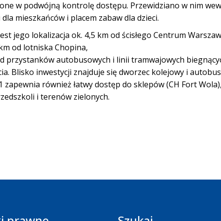
one w podwójną kontrolę dostępu. Przewidziano w nim wewn
dla mieszkańców i placem zabaw dla dzieci.
jest jego lokalizacja ok. 4,5 km od ścisłego Centrum Warsza
 km od lotniska Chopina,
 od przystanków autobusowych i linii tramwajowych biegnącyc
ecia. Blisko inwestycji znajduje się dworzec kolejowy i auto
51 zapewnia również łatwy dostęp do sklepów (CH Fort Wola)
zedszkoli i terenów zielonych.
i prawne
Szukaj