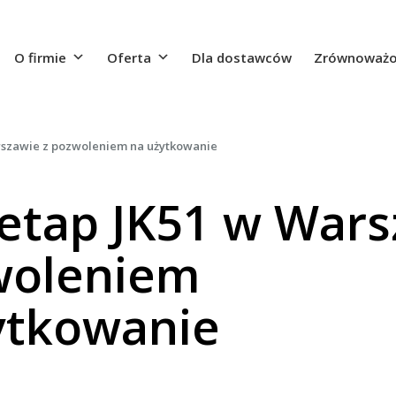
O firmie
Oferta
Dla dostawców
Zrównoważo
rszawie z pozwoleniem na użytkowanie
 etap JK51 w War
woleniem
ytkowanie