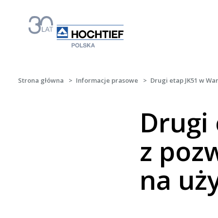
Strona główna
>
Informacje prasowe
>
Drugi etap JK51 w Wa
Drugi
z poz
na uż