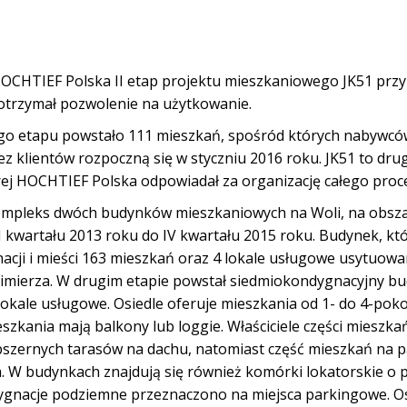
OCHTIEF Polska II etap projektu mieszkaniowego JK51 przy 
otrzymał pozwolenie na użytkowanie.
o etapu powstało 111 mieszkań, spośród których nabywców
zez klientów rozpoczną się w styczniu 2016 roku. JK51 to dru
ej HOCHTIEF Polska odpowiadał za organizację całego proc
kompleks dwóch budynków mieszkaniowych na Woli, na obsza
III kwartału 2013 roku do IV kwartału 2015 roku. Budynek, któ
acji i mieści 163 mieszkań oraz 4 lokale usługowe usytuowa
azimierza. W drugim etapie powstał siedmiokondygnacyjny b
lokale usługowe. Osiedle oferuje mieszkania od 1- do 4-pok
szkania mają balkony lub loggie. Właściciele części mieszka
szernych tarasów na dachu, natomiast część mieszkań na 
 W budynkach znajdują się również komórki lokatorskie o 
ygnacje podziemne przeznaczono na miejsca parkingowe. Os