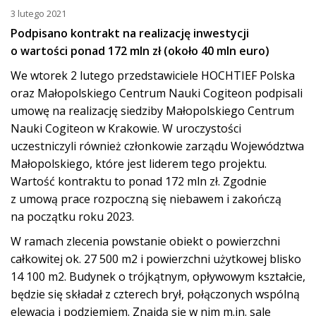
3 lutego 2021
Podpisano kontrakt na realizację inwestycji
o wartości ponad 172 mln zł (około 40 mln euro)
We wtorek 2 lutego przedstawiciele HOCHTIEF Polska
oraz Małopolskiego Centrum Nauki Cogiteon podpisali
umowę na realizację siedziby Małopolskiego Centrum
Nauki Cogiteon w Krakowie. W uroczystości
uczestniczyli również członkowie zarządu Województwa
Małopolskiego, które jest liderem tego projektu.
Wartość kontraktu to ponad 172 mln zł. Zgodnie
z umową prace rozpoczną się niebawem i zakończą
na początku roku 2023.
W ramach zlecenia powstanie obiekt o powierzchni
całkowitej ok. 27 500 m2 i powierzchni użytkowej blisko
14 100 m2. Budynek o trójkątnym, opływowym kształcie,
będzie się składał z czterech brył, połączonych wspólną
elewacją i podziemiem. Znajdą się w nim m.in. sale