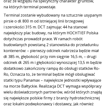
oraz ze względu na specyficzny charakter gruntów,
na których terminal powstaje.
Terminal zostanie wybudowany na sztucznie usypanym
pirsie o dł. 800 m od istniejącej linii brzegowej
i szerokości 315 m. DCT zajmując 44 ha stanowi
największy plac budowy, na którym HOCHTIEF Polska
dotychczas prowadził prace. W ramach robót
budowlanych powstaną 2 stanowiska do przeładunku
kontenerów: – pierwszy odcinek nabrzeża będzie miał
dł. 385 m, głębokość przy nim sięgnie 16,5 m, – drugi
odcinek dł. 265 m i głębokości wynoszącej 13,5 m będzie
dodatkowo zakończony rampą do obsługi statków Ro-
Ro, Oznacza to, że terminal będzie mógł obsługiwać
statki typu Panamax – największe jednostki wpływające
na morze Bałtyckie. Realizacja DCT wymaga współpracy
wielu doświadczonych partnerów, wśród których znajdą
się największe polskie firmy z branży hydrotechnicznej
oraz lokalni podwykonawcy i dostawcy, jak również