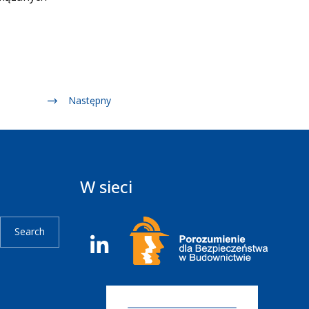
Następny
W sieci