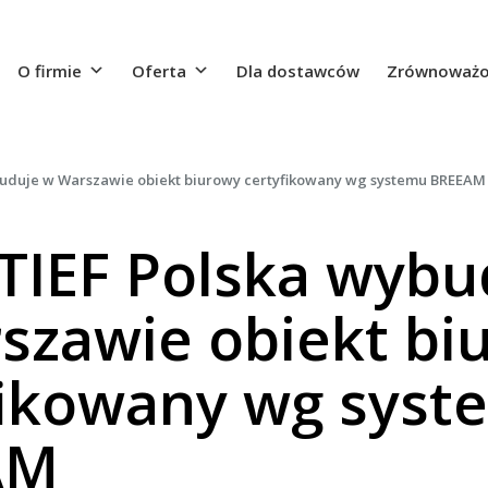
O firmie
Oferta
Dla dostawców
Zrównoważo
uduje w Warszawie obiekt biurowy certyfikowany wg systemu BREEAM
IEF Polska wybu
szawie obiekt bi
fikowany wg syst
AM