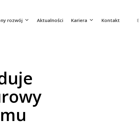
ny rozwój
Aktualności
Kariera
Kontakt
duje
urowy
emu