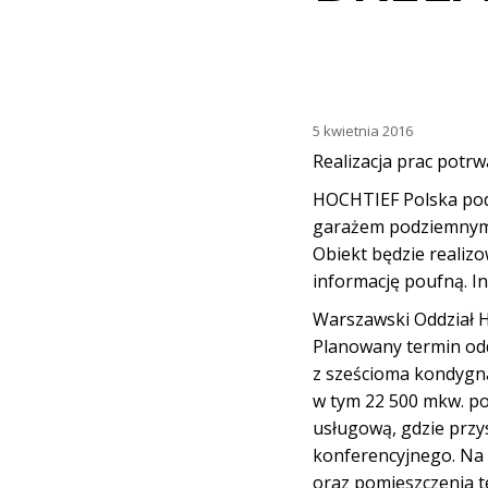
5 kwietnia 2016
Realizacja prac potr
HOCHTIEF Polska pod
garażem podziemnym o
Obiekt będzie realiz
informację poufną. In
Warszawski Oddział 
Planowany termin odd
z sześcioma kondygna
w tym 22 500 mkw. p
usługową, gdzie przys
konferencyjnego. Na 
oraz pomieszczenia t