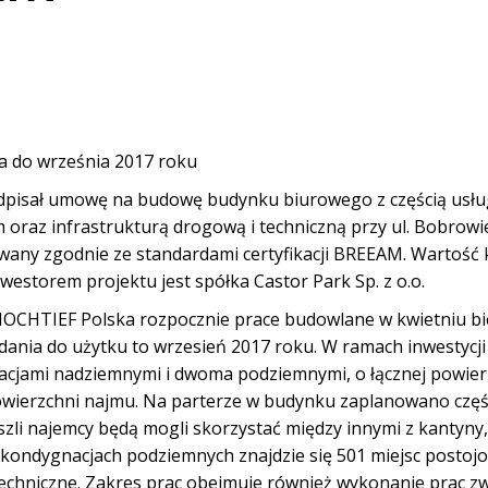
wa do września 2017 roku
pisał umowę na budowę budynku biurowego z częścią usł
raz infrastrukturą drogową i techniczną przy ul. Bobrowie
owany zgodnie ze standardami certyfikacji BREEAM. Wartość
westorem projektu jest spółka Castor Park Sp. z o.o.
HOCHTIEF Polska rozpocznie prace budowlane w kwietniu bi
ania do użytku to wrzesień 2017 roku. W ramach inwestycj
cjami nadziemnymi i dwoma podziemnymi, o łącznej powierz
owierzchni najmu. Na parterze w budynku zaplanowano czę
zli najemcy będą mogli skorzystać między innymi z kantyny, 
kondygnacjach podziemnych znajdzie się 501 miejsc postoj
echniczne. Zakres prac obejmuje również wykonanie prac z