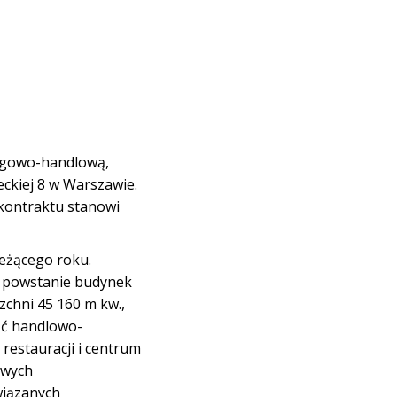
ugowo-handlową,
ckiej 8 w Warszawie.
 kontraktu stanowi
eżącego roku.
i powstanie budynek
chni 45 160 m kw.,
ść handlowo-
restauracji i centrum
owych
wiązanych