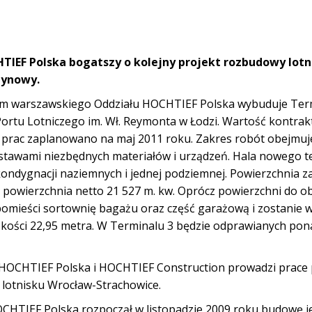
TIEF Polska bogatszy o kolejny projekt rozbudowy lotn
zynowy.
em warszawskiego Oddziału HOCHTIEF Polska wybuduje Term
tu Lotniczego im. Wł. Reymonta w Łodzi. Wartość kontrak
e prac zaplanowano na maj 2011 roku. Zakres robót obejmuj
tawami niezbędnych materiałów i urządzeń. Hala nowego t
h kondygnacji naziemnych i jednej podziemnej. Powierzchnia 
, powierzchnia netto 21 527 m. kw. Oprócz powierzchni do o
omieści sortownię bagażu oraz część garażową i zostanie
okości 22,95 metra. W Terminalu 3 będzie odprawianych pona
HOCHTIEF Polska i HOCHTIEF Construction prowadzi prace
lotnisku Wrocław-Strachowice.
OCHTIEF Polska rozpoczął w listopadzie 2009 roku budowę 