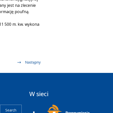
ny jest na zlecenie
ormację poufną.
11 500 m. kw. wykona
Następny
W sieci