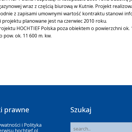
zynowej wraz z częścią biurową w Kutnie. Projekt realizowa
Zgodnie z zapisami umownymi wartość kontraktu stanowi inf
i projektu planowane jest na czerwiec 2010 roku.
projektu HOCHTIEF Polska poza obiektem o powierzchni ok. 
o pow. ok. 11 600 m. kw.
i prawne
Szukaj
ywatności i Polityka
erwisu hochtief.pl