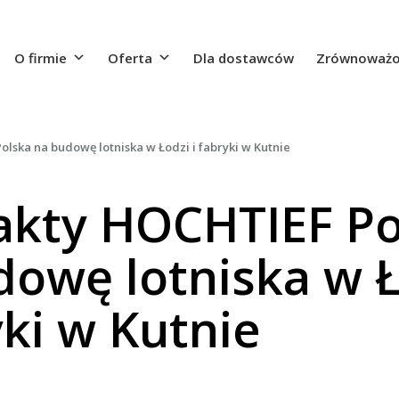
O firmie
Oferta
Dla dostawców
Zrównoważo
lska na budowę lotniska w Łodzi i fabryki w Kutnie
akty HOCHTIEF Po
dowę lotniska w Ł
yki w Kutnie