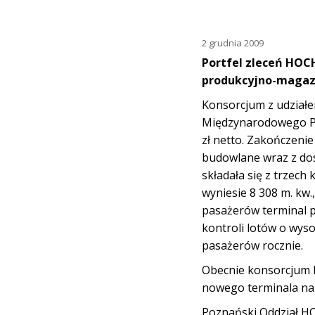
2 grudnia 2009
Portfel zleceń HOCH
produkcyjno-maga
Konsorcjum z udział
Międzynarodowego Por
zł netto. Zakończeni
budowlane wraz z dos
składała się z trzec
wyniesie 8 308 m. kw.
pasażerów terminal p
kontroli lotów o wys
pasażerów rocznie.
Obecnie konsorcjum 
nowego terminala na 
Poznański Oddział H