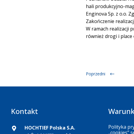
hali produkcyjno-maga
Enginova Sp. z o.o. 
Zakończenie realizacj
W ramach realizacji 
również drogi i place 
Poprzedni
Kontakt
Warunk
Polityka pr
HOCHTIEF Polska S.A.
„cookies” s