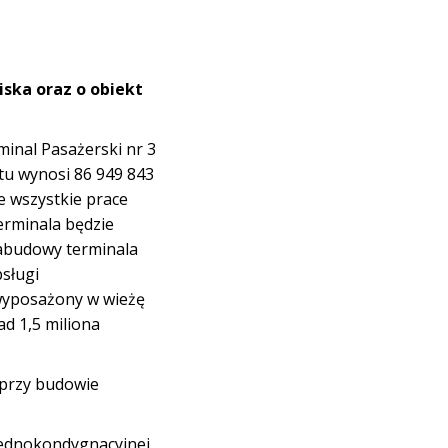
iska oraz o obiekt
inal Pasażerski nr 3
tu wynosi 86 949 843
e wszystkie prace
erminala będzie
zabudowy terminala
bsługi
 wyposażony w wieżę
d 1,5 miliona
 przy budowie
jednokondygnacyjnej