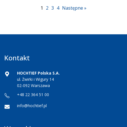
1
2
3
4
Następne »
Kontakt
HOCHTIEF Polska S.A.
ul. Żwirki i Wigury 14
02-092 Warszawa
+48 22 364 51 00
info@hochtief.pl