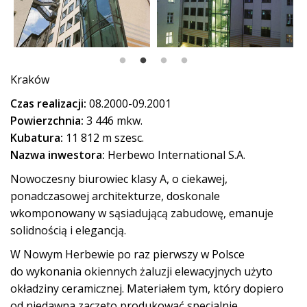
Kraków
Czas realizacji:
08.2000-09.2001
Powierzchnia:
3 446 mkw.
Kubatura:
11 812 m szesc.
Nazwa inwestora:
Herbewo International S.A.
Nowoczesny biurowiec klasy A, o ciekawej,
ponadczasowej architekturze, doskonale
wkomponowany w sąsiadującą zabudowę, emanuje
solidnością i elegancją.
W Nowym Herbewie po raz pierwszy w Polsce
do wykonania okiennych żaluzji elewacyjnych użyto
okładziny ceramicznej. Materiałem tym, który dopiero
od niedawna zaczęto produkować specjalnie