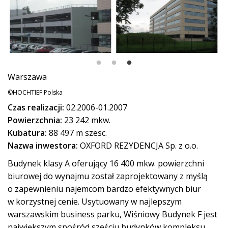
Warszawa
©HOCHTIEF Polska
Czas realizacji:
02.2006-01.2007
Powierzchnia:
23 242 mkw.
Kubatura:
88 497 m szesc.
Nazwa inwestora:
OXFORD REZYDENCJA Sp. z o.o.
Budynek klasy A oferujący 16 400 mkw. powierzchni
biurowej do wynajmu został zaprojektowany z myślą
o zapewnieniu najemcom bardzo efektywnych biur
w korzystnej cenie. Usytuowany w najlepszym
warszawskim business parku, Wiśniowy Budynek F jest
największym spośród sześciu budynków kompleksu