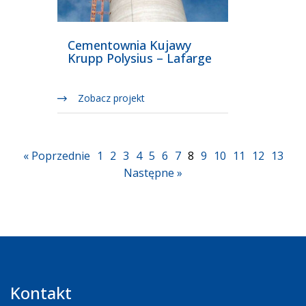
Cementownia Kujawy
Krupp Polysius – Lafarge
Zobacz projekt
« Poprzednie
1
2
3
4
5
6
7
8
9
10
11
12
13
Następne »
Kontakt