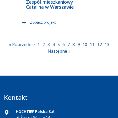
Zespół mieszkaniowy
Catalina w Warszawie
Zobacz projekt
« Poprzednie
1
2
3
4
5
6
7
8
9
10
11
12
13
Następne »
Kontakt
HOCHTIEF Polska S.A.
ul. Żwirki i Wigury 14